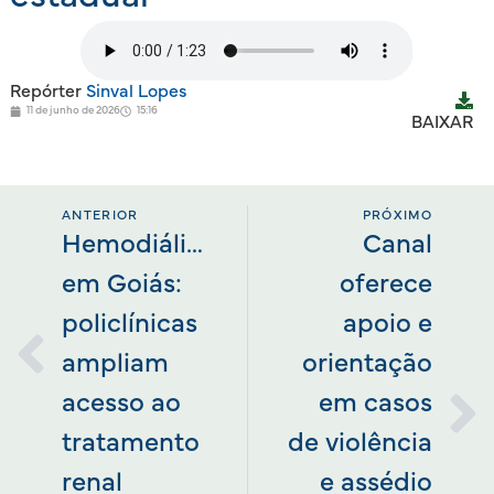
Repórter
Sinval Lopes
11 de junho de 2026
15:16
BAIXAR
ANTERIOR
PRÓXIMO
Hemodiálise
Canal
em Goiás:
oferece
policlínicas
apoio e
ampliam
orientação
acesso ao
em casos
tratamento
de violência
renal
e assédio