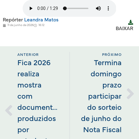
Repórter
Leandra Matos
11 de junho de 2026
16:12
BAIXAR
ANTERIOR
PRÓXIMO
Fica 2026
Termina
realiza
domingo
mostra
prazo
com
participar
documentários
do sorteio
produzidos
de junho do
por
Nota Fiscal