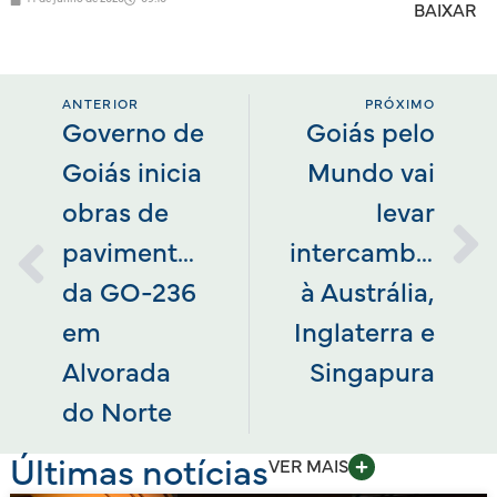
BAIXAR
ANTERIOR
PRÓXIMO
Governo de
Goiás pelo
Goiás inicia
Mundo vai
obras de
levar
pavimentação
intercambistas
da GO-236
à Austrália,
em
Inglaterra e
Alvorada
Singapura
do Norte
Últimas notícias
VER MAIS