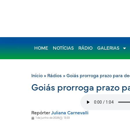
HOME
NOTÍCIAS
RÁDIO
GALERIAS
Início
»
Rádios
»
Goiás prorroga prazo para d
Goiás prorroga prazo p
Repórter
Juliana Carnevalli
1 de junho de 2026
13:33