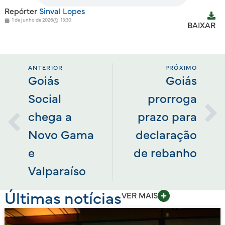
Repórter
Sinval Lopes
1 de junho de 2026
13:30
BAIXAR
ANTERIOR
PRÓXIMO
Goiás
Goiás
Social
prorroga
chega a
prazo para
Novo Gama
declaração
e
de rebanho
Valparaíso
Últimas notícias
VER MAIS