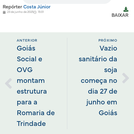
Repórter
Costa Júnior
23 de junho de 2025
15:01
BAIXAR
ANTERIOR
PRÓXIMO
Goiás
Vazio
Social e
sanitário da
OVG
soja
montam
começa no
estrutura
dia 27 de
para a
junho em
Romaria de
Goiás
Trindade