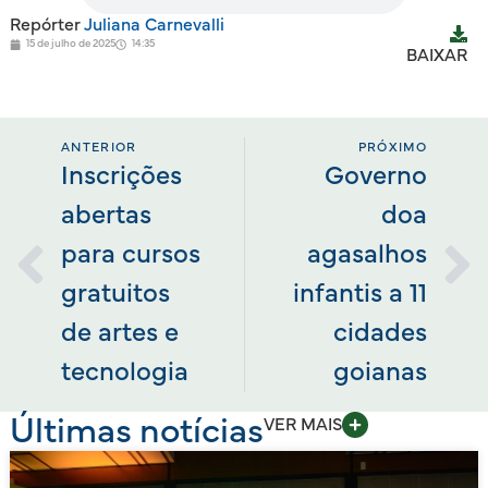
Repórter
Juliana Carnevalli
15 de julho de 2025
14:35
BAIXAR
ANTERIOR
PRÓXIMO
Inscrições
Governo
abertas
doa
para cursos
agasalhos
gratuitos
infantis a 11
de artes e
cidades
tecnologia
goianas
Últimas notícias
VER MAIS