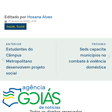
Editado por
Hosana Alves
27 de abril de 2021
11:46
Saúde
,
Social
ANTERIOR
PRÓXIMO
Estudantes do
Seds capacita
Câmpus
municípios no
Metropolitano
combate à violência
desenvolvem projeto
doméstica
social
Todos os direitos reservados