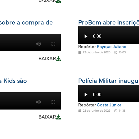
BAIXAR
sobre a compra de
ProBem abre inscriçõ
Repórter
Kayque Juliano
22 de junho de 2026
16:03
BAIXAR
a Kids são
Polícia Militar inau
Repórter
Costa Júnior
22 de junho de 2026
14:38
BAIXAR