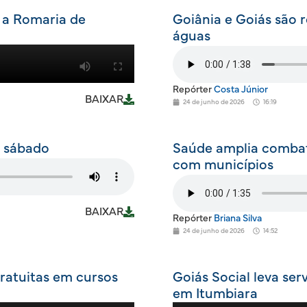
 a Romaria de
Goiânia e Goiás são 
águas
Repórter
Costa Júnior
BAIXAR
24 de junho de 2026
16:19
e sábado
Saúde amplia comba
com municípios
BAIXAR
Repórter
Briana Silva
24 de junho de 2026
14:52
gratuitas em cursos
Goiás Social leva se
em Itumbiara