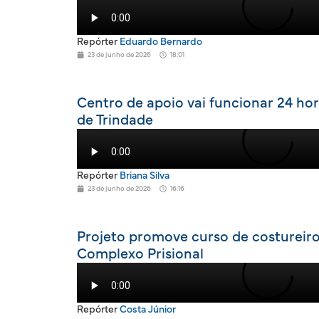
Repórter
Eduardo Bernardo
23 de junho de 2026
18:01
Centro de apoio vai funcionar 24 ho
de Trindade
Repórter
Briana Silva
23 de junho de 2026
16:16
Projeto promove curso de costureiro
Complexo Prisional
Repórter
Costa Júnior