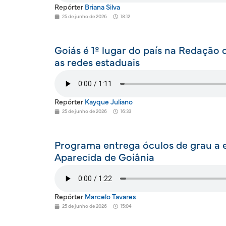
Repórter
Briana Silva
25 de junho de 2026
18:12
Goiás é 1º lugar do país na Redação
as redes estaduais
Repórter
Kayque Juliano
25 de junho de 2026
16:33
Programa entrega óculos de grau a 
Aparecida de Goiânia
Repórter
Marcelo Tavares
25 de junho de 2026
15:04