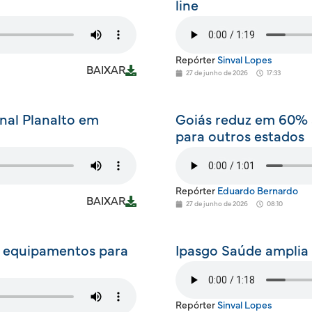
line
Repórter
Sinval Lopes
BAIXAR
27 de junho de 2026
17:33
onal Planalto em
Goiás reduz em 60% a
para outros estados
Repórter
Eduardo Bernardo
BAIXAR
27 de junho de 2026
08:10
e equipamentos para
Ipasgo Saúde amplia
Repórter
Sinval Lopes