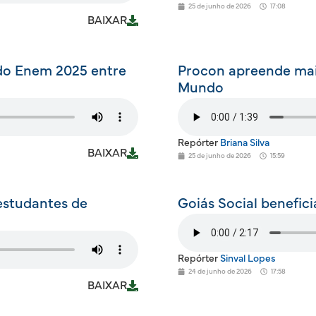
25 de junho de 2026
17:08
BAIXAR
 do Enem 2025 entre
Procon apreende mais
Mundo
Repórter
Briana Silva
BAIXAR
25 de junho de 2026
15:59
estudantes de
Goiás Social benefic
Repórter
Sinval Lopes
24 de junho de 2026
17:58
BAIXAR