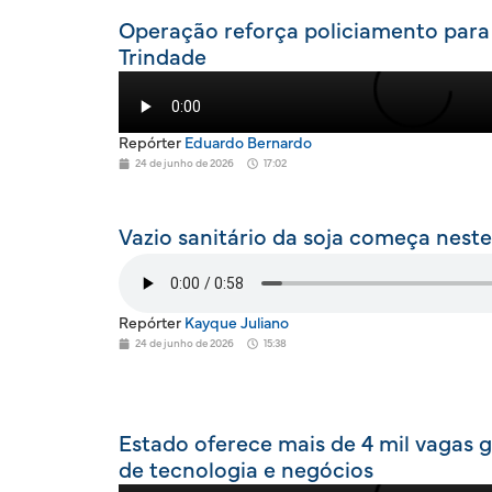
Operação reforça policiamento para
Trindade
Repórter
Eduardo Bernardo
24 de junho de 2026
17:02
Vazio sanitário da soja começa nest
Repórter
Kayque Juliano
24 de junho de 2026
15:38
Estado oferece mais de 4 mil vagas 
de tecnologia e negócios