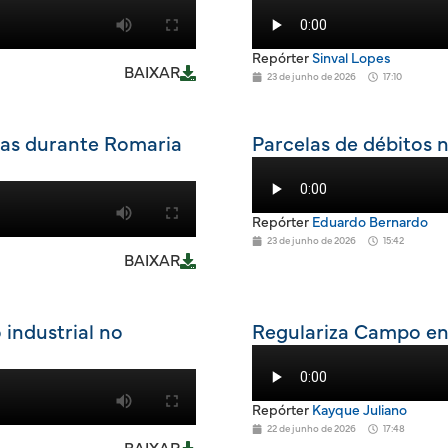
Repórter
Sinval Lopes
BAIXAR
23 de junho de 2026
17:10
ras durante Romaria
Parcelas de débitos
Repórter
Eduardo Bernardo
23 de junho de 2026
15:42
BAIXAR
 industrial no
Regulariza Campo ent
Repórter
Kayque Juliano
22 de junho de 2026
17:48