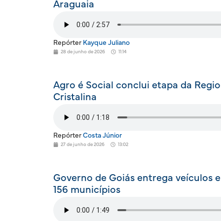
Araguaia
Repórter
Kayque Juliano
28 de junho de 2026
11:14
Agro é Social conclui etapa da Regi
Cristalina
Repórter
Costa Júnior
27 de junho de 2026
13:02
Governo de Goiás entrega veículos 
156 municípios