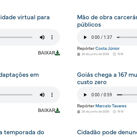
idade virtual para
Mão de obra carcerár
públicos
Repórter
Costa Júnior
BAIXAR
29 de junho de 2026
15:19
adaptações em
Goiás chega a 167 mu
custo zero
Repórter
Marcelo Tavares
BAIXAR
28 de junho de 2026
19:15
 a temporada do
Cidadão pode denunc