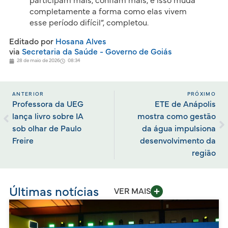
participam mais, confiam mais, e isso muda
completamente a forma como elas vivem
esse período difícil”, completou.
Editado por
Hosana Alves
via
Secretaria da Saúde - Governo de Goiás
28 de maio de 2026
08:34
ANTERIOR
PRÓXIMO
Professora da UEG
ETE de Anápolis
lança livro sobre IA
mostra como gestão
sob olhar de Paulo
da água impulsiona
Freire
desenvolvimento da
região
Últimas notícias
VER MAIS