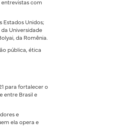
e entrevistas com
os Estados Unidos;
, da Universidade
Bolyai, da Romênia.
o pública, ética
1 para fortalecer o
 entre Brasil e
adores e
uem ela opera e