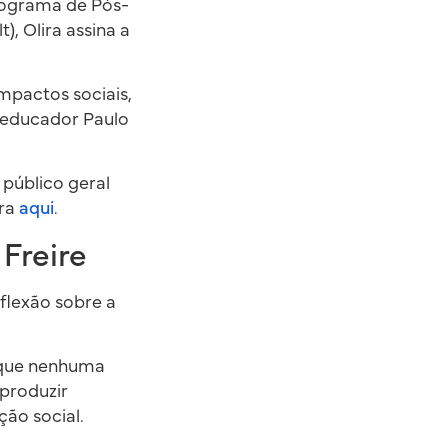
rograma de Pós-
, Olira assina a
mpactos sociais,
o educador Paulo
 público geral
ira
aqui
.
Freire
flexão sobre a
e que nenhuma
produzir
ão social.