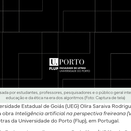
sada por estudantes, professores, pesquisadores e o público geral in
educação e da ética na era dos algoritmos (Foto: Captura de tela)
ersidade Estadual de Goiás (UEG) Olira Saraiva Rodrig
a obra
Inteligência artificial na perspectiva freireana (V
tras da Universidade do Porto (Flup), em Portugal.