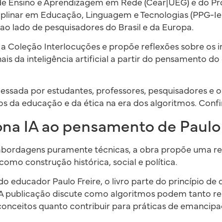
de Ensino e Aprendizagem em Rede (Cear|UEG) e do P
plinar em Educação, Linguagem e Tecnologias (PPG-Ielt)
 ao lado de pesquisadores do Brasil e da Europa.
 a Coleção Interlocuções e propõe reflexões sobre os i
ais da inteligência artificial a partir do pensamento d
cessada por estudantes, professores, pesquisadores e o
s da educação e da ética na era dos algoritmos. Conf
iona IA ao pensamento de Paulo 
abordagens puramente técnicas, a obra propõe uma re
l como construção histórica, social e política.
do educador Paulo Freire, o livro parte do princípio d
. A publicação discute como algoritmos podem tanto re
onceitos quanto contribuir para práticas de emancipaç