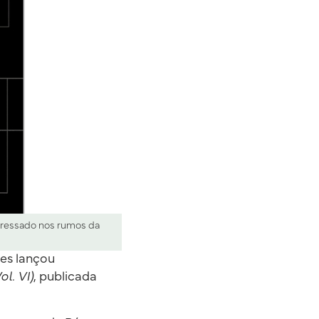
teressado nos rumos da
ues lançou
ol. VI)
, publicada