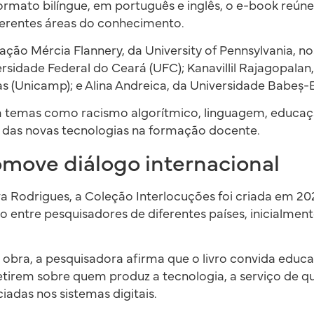
ormato bilíngue, em português e inglês, o e-book reún
ferentes áreas do conhecimento.
ação Mércia Flannery, da University of Pennsylvania, n
ersidade Federal do Ceará (UFC); Kanavillil Rajagopalan
 (Unicamp); e Alina Andreica, da Universidade Babeș-
temas como racismo algorítmico, linguagem, educaçã
s das novas tecnologias na formação docente.
move diálogo internacional
a Rodrigues, a Coleção Interlocuções foi criada em 202
o entre pesquisadores de diferentes países, inicialmente
obra, a pesquisadora afirma que o livro convida educ
etirem sobre quem produz a tecnologia, a serviço de q
ciadas nos sistemas digitais.