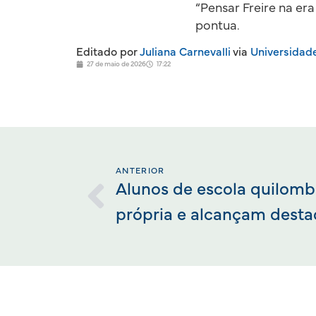
“Pensar Freire na era 
pontua.
Editado por
Juliana Carnevalli
via
Universidad
27 de maio de 2026
17:22
ANTERIOR
Alunos de escola quilom
própria e alcançam desta