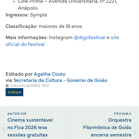
Cine Prime – Avenida Universitária, nº 2221,
Anápolis
Ingressos:
Sympla
Classificação:
maiores de 18 anos
Mais informações:
Instagram
@digofestival
e
site
oficial do festival
Editado por
Agatha Couto
via
Secretaria da Cultura - Governo de Goiás
13 de junho de 2026
16:00
Cultura
ANTERIOR
PRÓXIMO
Cinema sustentável
Orquestra
no Fica 2026 leva
Filarmônica de Goiás
sessões gratuitas
encerra semestre