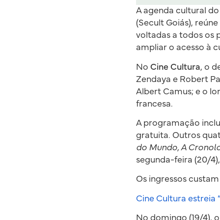
A agenda cultural d
(Secult Goiás), reúne
voltadas a todos os 
ampliar o acesso à cu
No
Cine Cultura
, o 
Zendaya e Robert Pa
Albert Camus; e o l
francesa.
A programação inclui
gratuita. Outros qu
do Mundo, A Cronol
segunda-feira (20/4),
Os ingressos custam 
Cine Cultura estreia
No domingo (19/4), 