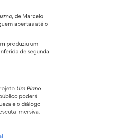
Mesmo
, de Marcelo
guem abertas até o
bém produziu um
onferida de segunda
projeto
Um Piano
 público poderá
ueza e o diálogo
escuta imersiva.
al