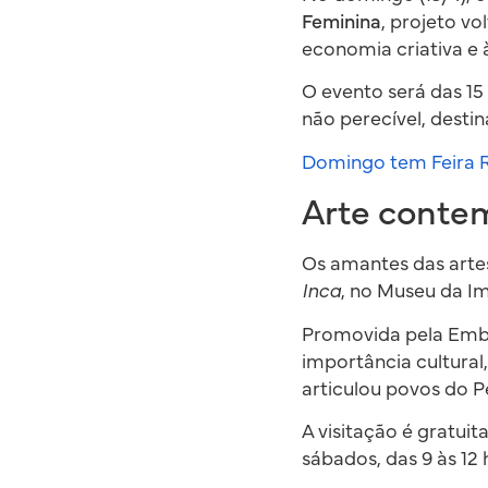
Feminina
, projeto v
economia criativa e
O evento será das 15
não perecível, desti
Domingo tem Feira R
Arte conte
Os amantes das artes
Inca
, no Museu da I
Promovida pela Emba
importância cultural
articulou povos do Pe
A visitação é gratuit
sábados, das 9 às 12 