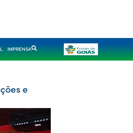
AL
IMPRENSA
ições e