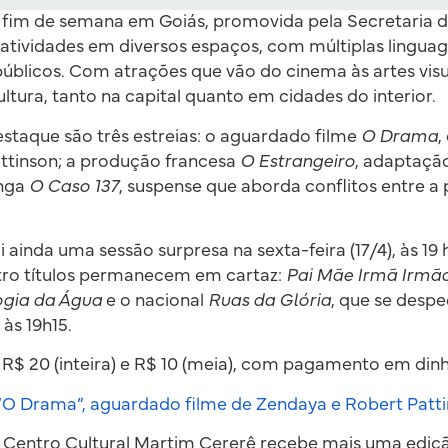
o fim de semana em Goiás, promovida pela Secretaria d
 atividades em diversos espaços, com múltiplas linguage
públicos. Com atrações que vão do cinema às artes visu
ltura, tanto na capital quanto em cidades do interior.
destaque são três estreias: o aguardado filme
O Drama
,
ttinson; a produção francesa
O Estrangeiro
, adaptação
onga
O Caso 137
, suspense que aborda conflitos entre a 
 ainda uma sessão surpresa na sexta-feira (17/4), às 19
atro títulos permanecem em cartaz:
Pai Mãe Irmã Irmão
ogia da Água
e o nacional
Ruas da Glória
, que se despe
 às 19h15.
R$ 20 (inteira) e R$ 10 (meia), com pagamento em dinhe
 “O Drama”, aguardado filme de Zendaya e Robert Patt
o Centro Cultural Martim Cererê recebe mais uma ediç