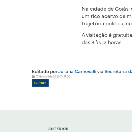
Na cidade de Goiás,
um rico acervo de mo
trajetória política, cu
A visitação é gratuit
das 8 às 13 horas.
Editado por
Juliana Carnevalli
via
Secretaria d
17 de abril de 2026
17:00
Cultura
ANTERIOR