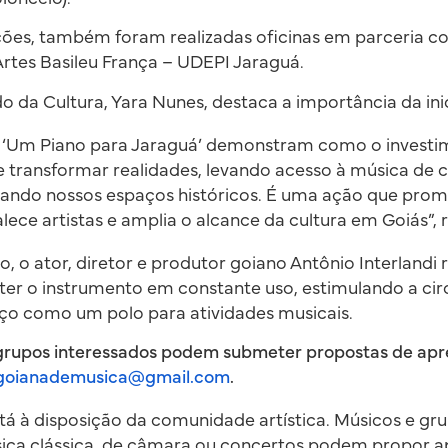
ões, também foram realizadas oficinas em parceria c
rtes Basileu França – UDEPI Jaraguá.
o da Cultura, Yara Nunes, destaca a importância da inic
 ‘Um Piano para Jaraguá’ demonstram como o investi
 transformar realidades, levando acesso à música de 
rizando nossos espaços históricos. É uma ação que pr
alece artistas e amplia o alcance da cultura em Goiás”, 
o, o ator, diretor e produtor goiano Antônio Interlandi 
r o instrumento em constante uso, estimulando a circ
ço como um polo para atividades musicais.
e grupos interessados podem submeter propostas de ap
goianademusica@gmail.com
.
tá à disposição da comunidade artística. Músicos e g
sica clássica, de câmara ou concertos podem propor a