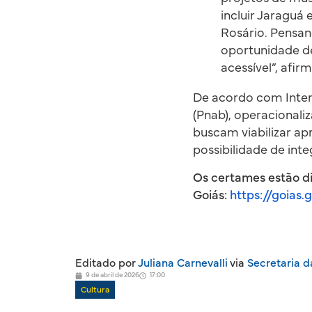
incluir Jaraguá 
Rosário. Pensan
oportunidade de
acessível”, afirm
De acordo com Interl
(Pnab), operacionali
buscam viabilizar ap
possibilidade de inte
Os certames estão dis
Goiás:
https://goias
Editado por
Juliana Carnevalli
via
Secretaria d
9 de abril de 2026
17:00
Cultura