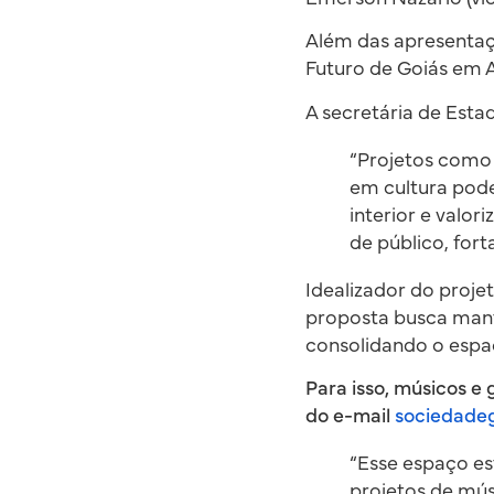
Além das apresentaç
Futuro de Goiás em A
A secretária de Estad
“Projetos como
em cultura pode
interior e valo
de público, fort
Idealizador do projet
proposta busca mante
consolidando o espa
Para isso, músicos 
do e-mail
sociedade
“Esse espaço es
projetos de mú