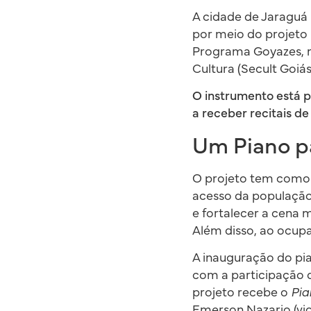
A cidade de Jaraguá
por meio do projeto
Programa Goyazes, m
Cultura (Secult Goiás
O instrumento está 
a receber recitais d
Um Piano p
O projeto tem como o
acesso da população 
e fortalecer a cena 
Além disso, ao ocupa
A inauguração do pia
com a participação d
projeto recebe o
Pian
Emerson Nazario (vio