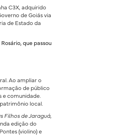
ha C3X, adquirido
Governo de Goiás via
ia de Estado da
 Rosário, que passou
al. Ao ampliar o
formação de público
as e comunidade.
patrimônio local.
s Filhos de Jaraguá
,
unda edição do
ontes (violino) e