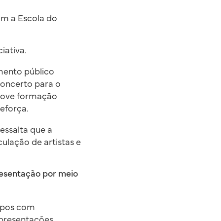
om a Escola do
iativa.
mento público
concerto para o
omove formação
reforça.
ressalta que a
ulação de artistas e
resentação por meio
rupos com
presentações,