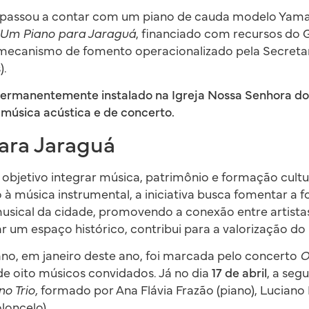
 passou a contar com um piano de cauda modelo Yama
Um Piano para Jaraguá
, financiado com recursos do 
ecanismo de fomento operacionalizado pela Secretar
).
permanentemente instalado na Igreja Nossa Senhora do
e música acústica e de concerto.
ara Jaraguá
bjetivo integrar música, patrimônio e formação cultur
à música instrumental, a iniciativa busca fomentar a 
musical da cidade, promovendo a conexão entre artist
r um espaço histórico, contribui para a valorização do 
no, em janeiro deste ano, foi marcada pelo concerto
O
e oito músicos convidados. Já no dia
17 de abril
, a seg
o Trio,
formado por Ana Flávia Frazão (piano), Luciano P
loncelo).