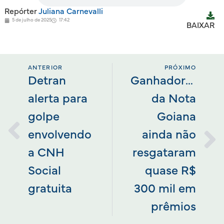
Repórter
Juliana Carnevalli
5 de julho de 2025
17:42
BAIXAR
ANTERIOR
PRÓXIMO
Detran
Ganhadores
alerta para
da Nota
golpe
Goiana
envolvendo
ainda não
a CNH
resgataram
Social
quase R$
gratuita
300 mil em
prêmios