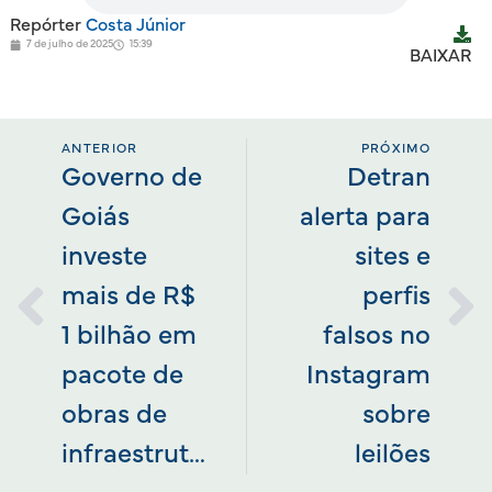
Repórter
Costa Júnior
7 de julho de 2025
15:39
BAIXAR
ANTERIOR
PRÓXIMO
Governo de
Detran
Goiás
alerta para
investe
sites e
mais de R$
perfis
1 bilhão em
falsos no
pacote de
Instagram
obras de
sobre
infraestrutura
leilões