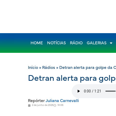
HOME
NOTÍCIAS
RÁDIO
GALERIAS
Início
»
Rádios
»
Detran alerta para golpe da 
Detran alerta para gol
Repórter
Juliana Carnevalli
2 de junho de 2026
14:06