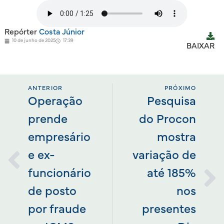
Repórter
Costa Júnior
10 de junho de 2025
17:39
BAIXAR
ANTERIOR
PRÓXIMO
Operação
Pesquisa
prende
do Procon
empresário
mostra
e ex-
variação de
funcionário
até 185%
de posto
nos
por fraude
presentes