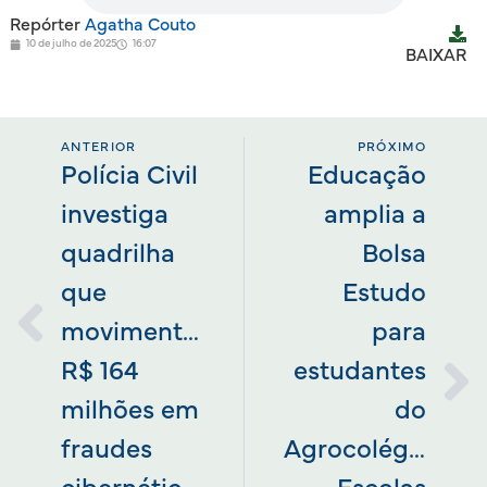
Repórter
Agatha Couto
10 de julho de 2025
16:07
BAIXAR
ANTERIOR
PRÓXIMO
Polícia Civil
Educação
investiga
amplia a
quadrilha
Bolsa
que
Estudo
movimentou
para
R$ 164
estudantes
milhões em
do
fraudes
Agrocolégio,