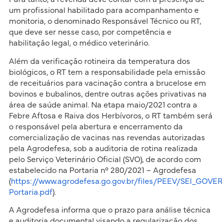
um profissional habilitado para acompanhamento e
monitoria, o denominado Responsável Técnico ou RT,
que deve ser nesse caso, por competência e
habilitação legal, o médico veterinário.
Além da verificação rotineira da temperatura dos
biológicos, o RT tem a responsabilidade pela emissão
de receituários para vacinação contra a brucelose em
bovinos e bubalinos, dentre outras ações privativas na
área de saúde animal. Na etapa maio/2021 contra a
Febre Aftosa e Raiva dos Herbívoros, o RT também será
o responsável pela abertura e encerramento da
comercialização de vacinas nas revendas autorizadas
pela Agrodefesa, sob a auditoria de rotina realizada
pelo Serviço Veterinário Oficial (SVO), de acordo com
estabelecido na Portaria n° 280/2021 – Agrodefesa
(
https://www.agrodefesa.go.gov.br/files/PEEV/SEI_GOV
Portaria.pdf
).
A Agrodefesa informa que o prazo para análise técnica
e auditoria documental visando a regularização dos