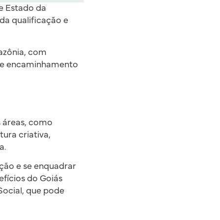
de Estado da
a qualificação e
mazônia, com
de e encaminhamento
s áreas, como
ura criativa,
a.
ção e se enquadrar
efícios do Goiás
Social, que pode