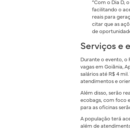
“Com o Dia D, o
facilitando o a
reais para gera
citar que as açõ
de oportunidad
Serviços e
Durante o evento, 
vagas em Goiânia, Ap
salários até R$ 4 m
atendimentos e orie
Além disso, serão r
ecobags, com foco e
para as oficinas ser
A população terá ac
além de atendimento