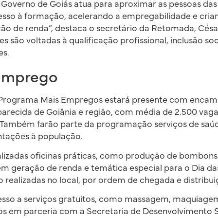
 Governo de Goiás atua para aproximar as pessoas das
cesso à formação, acelerando a empregabilidade e cri
ção de renda”, destaca o secretário da Retomada, Cés
es são voltadas à qualificação profissional, inclusão so
es.
 emprego
o Programa Mais Empregos estará presente com enca
arecida de Goiânia e região, com média de 2.500 vagas
il. Também farão parte da programação serviços de sa
ntações à população.
ealizadas oficinas práticas, como produção de bombon
m geração de renda e temática especial para o Dia das
ão realizadas no local, por ordem de chegada e distribu
esso a serviços gratuitos, como massagem, maquiagem
s em parceria com a Secretaria de Desenvolvimento S