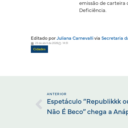
emissão de carteira 
Deficiência.
Editado por
Juliana Carnevalli
via
Secretaria 
23 de abril de 2026
14:51
Cidades
ANTERIOR
Espetáculo “Republikkk o
Não É Beco” chega a Anáp