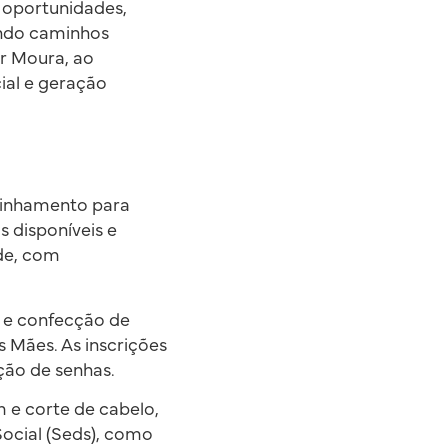
 oportunidades,
ando caminhos
ar Moura, ao
cial e geração
minhamento para
 disponíveis e
úde, com
s e confecção de
 Mães. As inscrições
ição de senhas.
 e corte de cabelo,
ocial (Seds), como