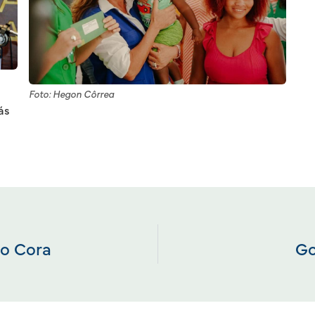
Foto: Hegon Côrrea
ás
no Cora
Go