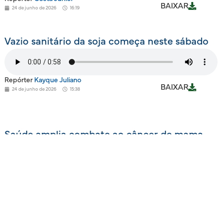
BAIXAR
24 de junho de 2026
16:19
Vazio sanitário da soja começa neste sábado
Repórter
Kayque Juliano
BAIXAR
24 de junho de 2026
15:38
Saúde amplia combate ao câncer de mama
em parceria com municípios
Repórter
Briana Silva
BAIXAR
24 de junho de 2026
14:52