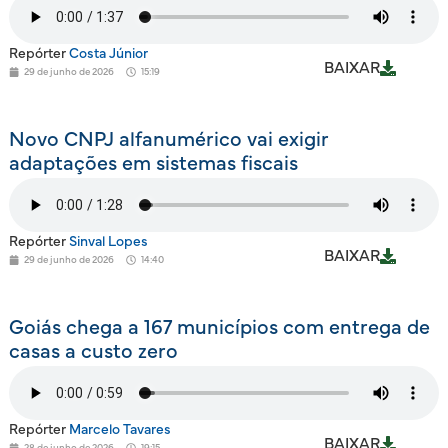
Repórter
Costa Júnior
BAIXAR
29 de junho de 2026
15:19
Novo CNPJ alfanumérico vai exigir
adaptações em sistemas fiscais
Repórter
Sinval Lopes
BAIXAR
29 de junho de 2026
14:40
Goiás chega a 167 municípios com entrega de
casas a custo zero
Repórter
Marcelo Tavares
BAIXAR
28 de junho de 2026
19:15