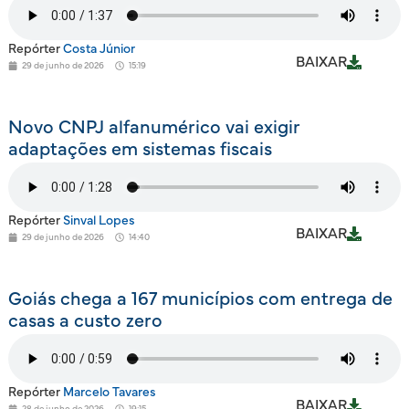
Repórter
Costa Júnior
BAIXAR
29 de junho de 2026
15:19
Novo CNPJ alfanumérico vai exigir
adaptações em sistemas fiscais
Repórter
Sinval Lopes
BAIXAR
29 de junho de 2026
14:40
Goiás chega a 167 municípios com entrega de
casas a custo zero
Repórter
Marcelo Tavares
BAIXAR
28 de junho de 2026
19:15