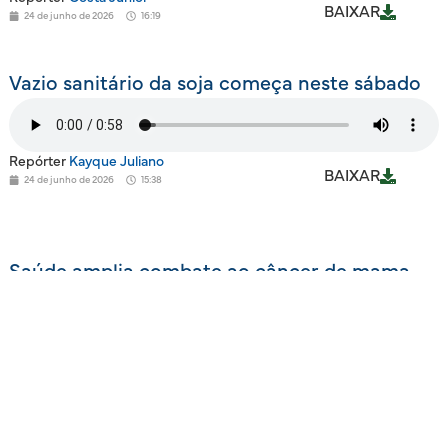
BAIXAR
24 de junho de 2026
16:19
Vazio sanitário da soja começa neste sábado
Repórter
Kayque Juliano
BAIXAR
24 de junho de 2026
15:38
Saúde amplia combate ao câncer de mama
em parceria com municípios
Repórter
Briana Silva
BAIXAR
24 de junho de 2026
14:52