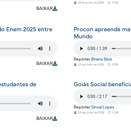
25 de junho de 2026
17:08
BAIXAR
 do Enem 2025 entre
Procon apreende mais
Mundo
Repórter
Briana Silva
BAIXAR
25 de junho de 2026
15:59
estudantes de
Goiás Social benefic
Repórter
Sinval Lopes
24 de junho de 2026
17:58
BAIXAR