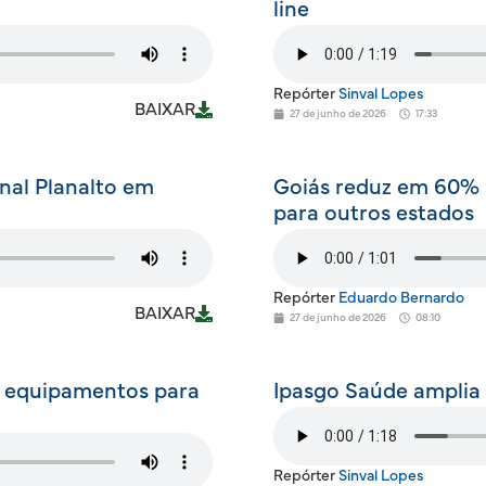
line
Repórter
Sinval Lopes
BAIXAR
27 de junho de 2026
17:33
onal Planalto em
Goiás reduz em 60% a
para outros estados
Repórter
Eduardo Bernardo
BAIXAR
27 de junho de 2026
08:10
e equipamentos para
Ipasgo Saúde amplia
Repórter
Sinval Lopes