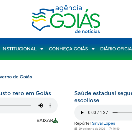
INSTITUCIONAL
CONHEÇA GOIÁS
DIÁRIO OFICI
overno de Goiás
custo zero em Goiás
Saúde estadual seg
escoliose
BAIXAR
Repórter
Sinval Lopes
29 de junho de 2026
16:59