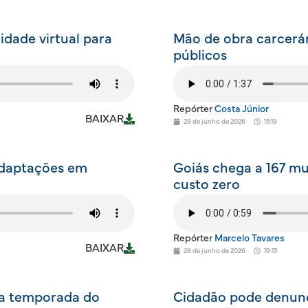
idade virtual para
Mão de obra carcerár
públicos
Repórter
Costa Júnior
BAIXAR
29 de junho de 2026
15:19
adaptações em
Goiás chega a 167 mu
custo zero
Repórter
Marcelo Tavares
BAIXAR
28 de junho de 2026
19:15
 a temporada do
Cidadão pode denunc