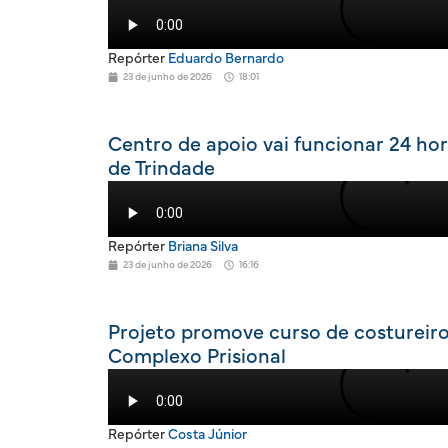
Repórter
Eduardo Bernardo
23 de junho de 2026
18:01
Centro de apoio vai funcionar 24 ho
de Trindade
Repórter
Briana Silva
23 de junho de 2026
16:16
Projeto promove curso de costureiro
Complexo Prisional
Repórter
Costa Júnior