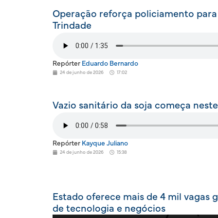
Operação reforça policiamento para
Trindade
Repórter
Eduardo Bernardo
24 de junho de 2026
17:02
Vazio sanitário da soja começa nest
Repórter
Kayque Juliano
24 de junho de 2026
15:38
Estado oferece mais de 4 mil vagas 
de tecnologia e negócios