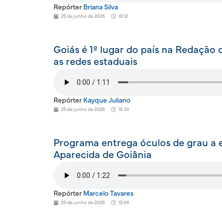
Repórter
Briana Silva
25 de junho de 2026
18:12
Goiás é 1º lugar do país na Redação
as redes estaduais
Repórter
Kayque Juliano
25 de junho de 2026
16:33
Programa entrega óculos de grau a 
Aparecida de Goiânia
Repórter
Marcelo Tavares
25 de junho de 2026
15:04