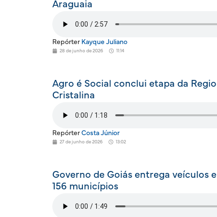
Araguaia
Repórter
Kayque Juliano
28 de junho de 2026
11:14
Agro é Social conclui etapa da Regi
Cristalina
Repórter
Costa Júnior
27 de junho de 2026
13:02
Governo de Goiás entrega veículos 
156 municípios