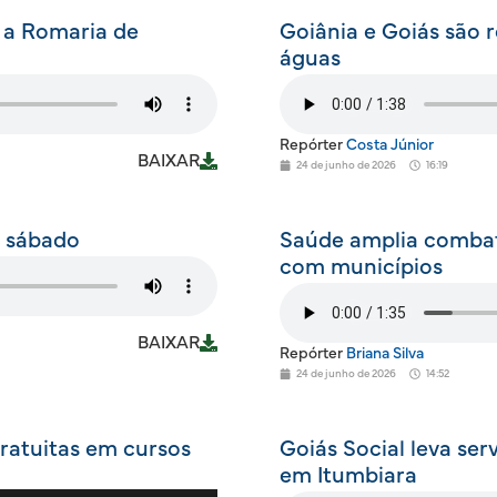
 a Romaria de
Goiânia e Goiás são 
águas
Repórter
Costa Júnior
BAIXAR
24 de junho de 2026
16:19
e sábado
Saúde amplia comba
com municípios
BAIXAR
Repórter
Briana Silva
24 de junho de 2026
14:52
gratuitas em cursos
Goiás Social leva se
em Itumbiara