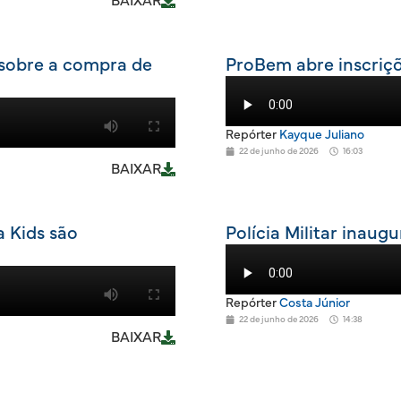
BAIXAR
sobre a compra de
ProBem abre inscriçõ
Repórter
Kayque Juliano
22 de junho de 2026
16:03
BAIXAR
a Kids são
Polícia Militar inau
Repórter
Costa Júnior
22 de junho de 2026
14:38
BAIXAR