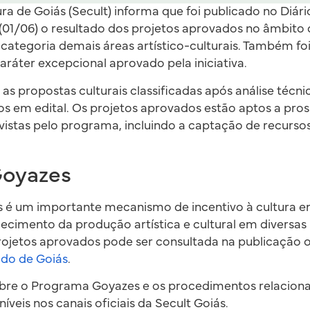
ra de Goiás (Secult) informa que foi publicado no Diári
 (01/06) o resultado dos projetos aprovados no âmbit
 categoria demais áreas artístico-culturais. Também f
aráter excepcional aprovado pela iniciativa.
as propostas culturais classificadas após análise técn
dos em edital. Os projetos aprovados estão aptos a pros
istas pelo programa, incluindo a captação de recurso
Goyazes
é um importante mecanismo de incentivo à cultura e
cimento da produção artística e cultural em diversas 
rojetos aprovados pode ser consultada na publicação of
tado de Goiás
.
bre o Programa Goyazes e os procedimentos relacion
íveis nos canais oficiais da Secult Goiás.