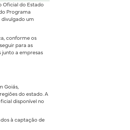
o Oficial do Estado
o do Programa
oi divulgado um
ica, conforme os
seguir para as
s junto a empresas
m Goiás,
regiões do estado. A
icial disponível no
ados à captação de