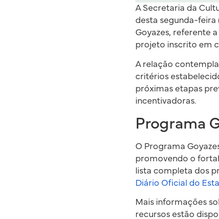
A Secretaria da Cultu
desta segunda-feira
Goyazes, referente a
projeto inscrito em c
A relação contempla 
critérios estabeleci
próximas etapas prev
incentivadoras.
Programa 
O Programa Goyazes 
promovendo o fortale
lista completa dos p
Diário Oficial do Es
Mais informações so
recursos estão dispon