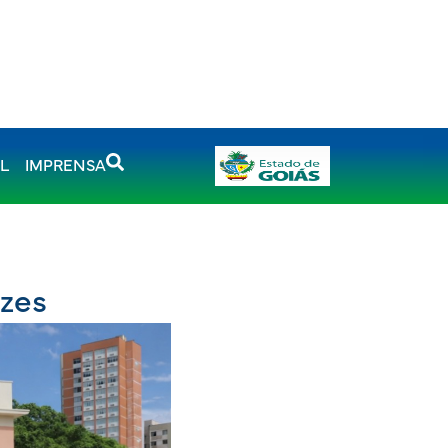
AL
IMPRENSA
azes