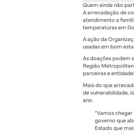
Quem ainda não par
A arrecadação de cob
atendimento a famíli
temperaturas em Go
A ação da Organizaçã
usadas em bom estad
As doações podem se
Região Metropolitana
parceiras e entidad
Mais do que arrecadar
de vulnerabilidade, 
ano.
“Vamos chegar a
governo que abr
Estado que mais