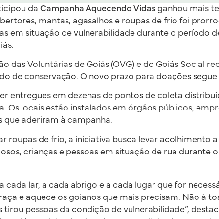
ticipou da
Campanha Aquecendo Vidas
ganhou mais te
ertores, mantas, agasalhos e roupas de frio foi prorr
as em situação de vulnerabilidade durante o período 
iás.
o das Voluntárias de Goiás (OVG) e do Goiás Social r
o de conservação. O novo prazo para doações segue
r entregues em dezenas de pontos de coleta distribuí
. Os locais estão instalados em órgãos públicos, empre
es que aderiram à campanha.
 roupas de frio, a iniciativa busca levar acolhimento a
idosos, crianças e pessoas em situação de rua durante o
 cada lar, a cada abrigo e a cada lugar que for neces
aça e aquece os goianos que mais precisam. Não à toa
 tirou pessoas da condição de vulnerabilidade”, desta