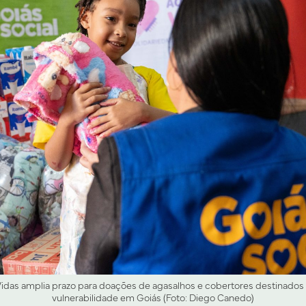
s amplia prazo para doações de agasalhos e cobertores destinados a
vulnerabilidade em Goiás (Foto: Diego Canedo)