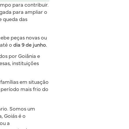
mpo para contribuir.
ogada para ampliar o
de queda das
ecebe peças novas ou
 até o
dia 9 de junho.
dos por Goiânia e
sas, instituições
 famílias em situação
 período mais frio do
sário. Somos um
, Goiás é o
cou a