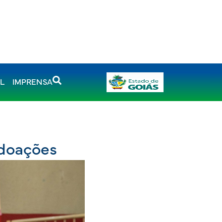
AL
IMPRENSA
 doações