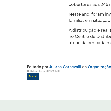
cobertores aos 246 
Neste ano, foram inv
famílias em situação
A distribuição é real
no Centro de Distri
atendida em cada mu
Editado por
Juliana Carnevalli
via
Organização
3 de junho de 2026
15:00
Social