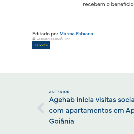
recebem o benefício
Editado por
Márcia Fabiana
22 de abril de 2021
11:44
Esporte
ANTERIOR
Agehab inicia visitas soci
com apartamentos em Ap
Goiânia