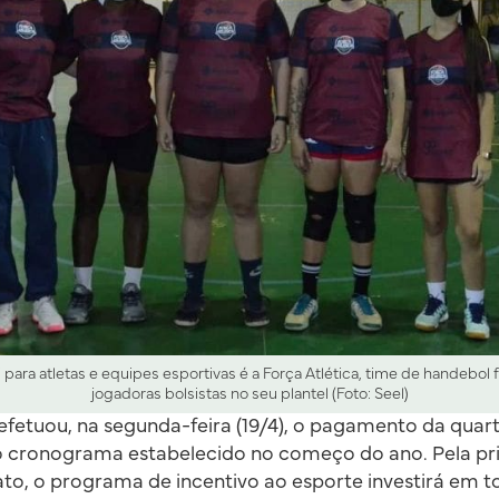
para atletas e equipes esportivas é a Força Atlética, time de handebol
jogadoras bolsistas no seu plantel (Foto: Seel)
fetuou, na segunda-feira (19/4), o pagamento da quar
do cronograma estabelecido no começo do ano. Pela pr
to, o programa de incentivo ao esporte investirá em t