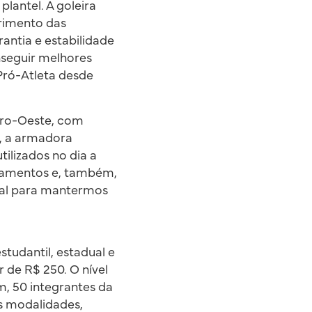
plantel. A goleira
rimento das
antia e estabilidade
nseguir melhores
 Pró-Atleta desde
tro-Oeste, com
l, a armadora
ilizados no dia a
inamentos e, também,
al para mantermos
tudantil, estadual e
 de R$ 250. O nível
m, 50 integrantes da
s modalidades,