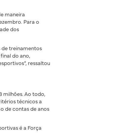
de maneira
dezembro. Para o
dade dos
s de treinamentos
final do ano,
portivos”, ressaltou
3 milhões. Ao todo,
térios técnicos a
ão de contas de anos
ortivas é a Força