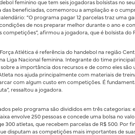
debol feminino que tem seis jogadoras bolsistas no seu 
ma das beneficiadas, comemorou a ampliação e o cump
calendário: “O programa pagar 12 parcelas traz uma gar
 condições de nos preparar melhor durante o ano e co
s competições”, afirmou a jogadora, que é bolsista do
Força Atlética é referência do handebol na região Cen
 na Liga Nacional feminina. Integrante do time principa
obre a importância dos recursos e de como eles são ut
-Atleta nos ajuda principalmente com materiais de tre
arcar com algum custo em competições. É fundament
uta”, ressaltou a jogadora.
dos pelo programa são divididos em três categorias: es
 faixa envolve 250 pessoas e concede uma bolsa no valor
e 300 atletas, que recebem parcelas de R$ 500. Por fi
 que disputam as competições mais importantes de sua