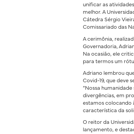
unificar as ativida
melhor. A Universidad
Cátedra Sérgio Viei
Comissariado das Na
A cerimônia, realiza
Governadoria, Adria
Na ocasião, ele crit
para termos um rótul
Adriano lembrou qu
Covid-19, que deve s
“Nossa humanidade s
divergências, em pr
estamos colocando à
característica da so
O reitor da Univers
lançamento, e destac