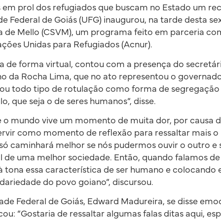
des em prol dos refugiados que buscam no Estado um r
e Federal de Goiás (UFG) inaugurou, na tarde desta sext
ra de Mello (CSVM), um programa feito em parceria co
ções Unidas para Refugiados (Acnur).
da de forma virtual, contou com a presença do secretár
no da Rocha Lima, que no ato representou o governad
icou todo tipo de rotulação como forma de segregação 
o, que seja o de seres humanos”, disse.
e o mundo vive um momento de muita dor, por causa 
ervir como momento de reflexão para ressaltar mais o 
ó caminhará melhor se nós pudermos ouvir o outro e 
ol de uma melhor sociedade. Então, quando falamos de 
 tona essa característica de ser humano e colocando 
lidariedade do povo goiano”, discursou.
idade Federal de Goiás, Edward Madureira, se disse em
ou: “Gostaria de ressaltar algumas falas ditas aqui, e