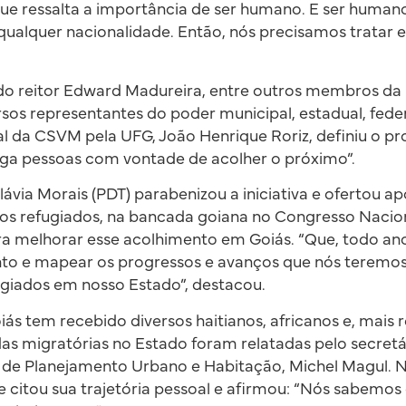
que ressalta a importância de ser humano. E ser humano
 qualquer nacionalidade. Então, nós precisamos tratar e
 do reitor Edward Madureira, entre outros membros da
sos representantes do poder municipal, estadual, fed
 da CSVM pela UFG, João Henrique Roriz, definiu o p
ega pessoas com vontade de acolher o próximo”.
ávia Morais (PDT) parabenizou a iniciativa e ofertou apo
 aos refugiados, na bancada goiana no Congresso Nacio
ara melhorar esse acolhimento em Goiás. “Que, todo a
to e mapear os progressos e avanços que nós teremos
giados em nosso Estado”, destacou.
iás tem recebido diversos haitianos, africanos e, mais
as migratórias no Estado foram relatadas pelo secret
l de Planejamento Urbano e Habitação, Michel Magul. 
ele citou sua trajetória pessoal e afirmou: “Nós sabemos