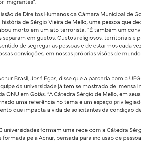
r imigrantes”.
issão de Direitos Humanos da Câmara Municipal de Go
 história de Sérgio Vieira de Mello, uma pessoa que ded
abou morto em um ato terrorista. “É também um conv
separam em guetos. Guetos religiosos, territoriais e p
sentido de segregar as pessoas e de estarmos cada ve
ssas convicções, em nossas próprias visões de mundo”
cnur Brasil, José Egas, disse que a parceria com a UFG
equipe da universidade já tem se mostrado de imensa i
da ONU em Goiás. “A Cátedra Sérgio de Mello, em seus 
ornado uma referência no tema e um espaço privilegiad
nto que impacta a vida de solicitantes da condição de 
0 universidades formam uma rede com a Cátedra Sérgio
e formada pela Acnur, pensada para inclusão de pesso