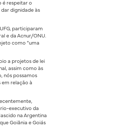
 é respeitar o
 dar dignidade às
 UFG, participaram
eral e da Acnur/ONU.
rojeto como “uma
io a projetos de lei
nal, assim como às
no, nós possamos
 em relação à
 recentemente,
ário-executivo da
Nascido na Argentina
 que Goiânia e Goiás