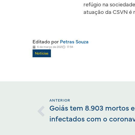
refúgio na sociedade
atuação da CSVN é re
Editado por
Petras Souza
6 de março de 2021
17:54
Notícias
ANTERIOR
Goiás tem 8.903 mortos e
infectados com o coronav