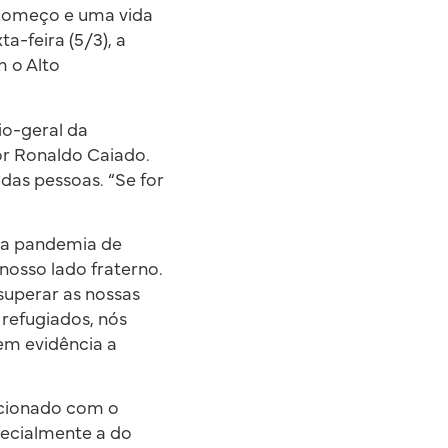
ecomeço e uma vida
a-feira (5/3), a
m o Alto
io-geral da
or Ronaldo Caiado.
das pessoas. “Se for
da pandemia de
nosso lado fraterno.
superar as nossas
refugiados, nós
em evidência a
ocionado com o
specialmente a do