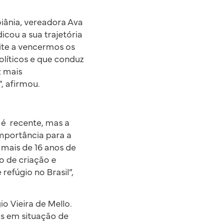
iânia, vereadora Ava
icou a sua trajetória
ite a vencermos os
olíticos e que conduz
z mais
, afirmou.
 é recente, mas a
mportância para a
mais de 16 anos de
o de criação e
refúgio no Brasil”,
 Vieira de Mello.
as em situação de