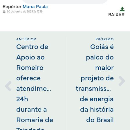
Repórter
Maria Paula
30 de junho de 2025
17:19
BAIXAR
ANTERIOR
PRÓXIMO
Centro de
Goiás é
Apoio ao
palco do
Romeiro
maior
oferece
projeto de
atendimentos
transmissão
24h
de energia
durante a
da história
Romaria de
do Brasil