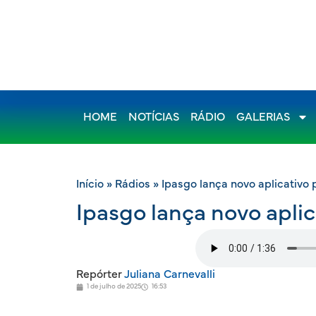
HOME
NOTÍCIAS
RÁDIO
GALERIAS
Início
»
Rádios
»
Ipasgo lança novo aplicativo p
Ipasgo lança novo aplica
Repórter
Juliana Carnevalli
1 de julho de 2025
16:53