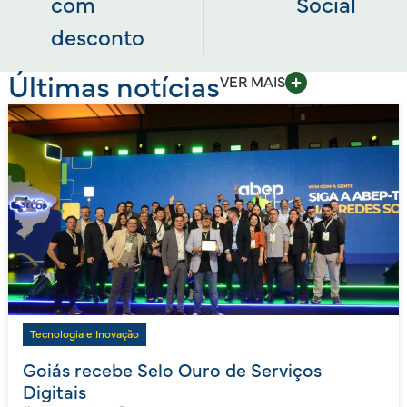
com
Social
desconto
Últimas notícias
VER MAIS
Tecnologia e Inovação
Goiás recebe Selo Ouro de Serviços
Digitais