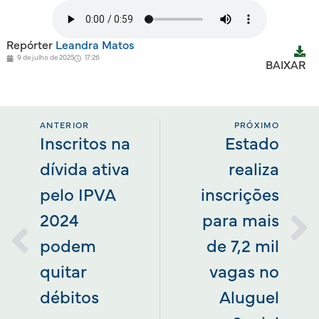
Repórter
Leandra Matos
9 de julho de 2025
17:26
BAIXAR
ANTERIOR
PRÓXIMO
Inscritos na
Estado
dívida ativa
realiza
pelo IPVA
inscrições
2024
para mais
podem
de 7,2 mil
quitar
vagas no
débitos
Aluguel