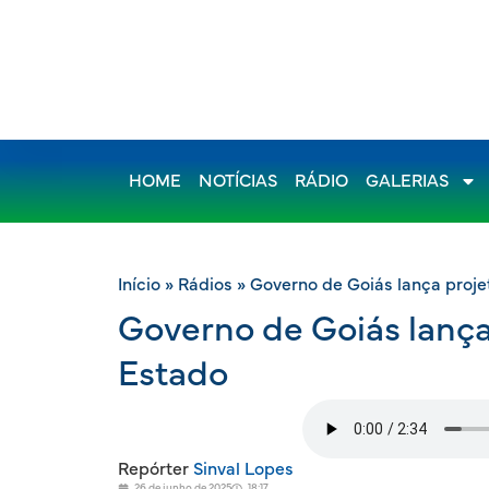
HOME
NOTÍCIAS
RÁDIO
GALERIAS
Início
»
Rádios
»
Governo de Goiás lança projet
Governo de Goiás lança 
Estado
Repórter
Sinval Lopes
26 de junho de 2025
18:17