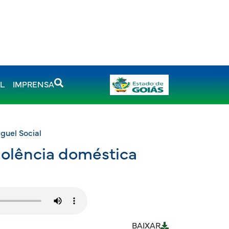
AL
IMPRENSA
guel Social
iolência doméstica
BAIXAR