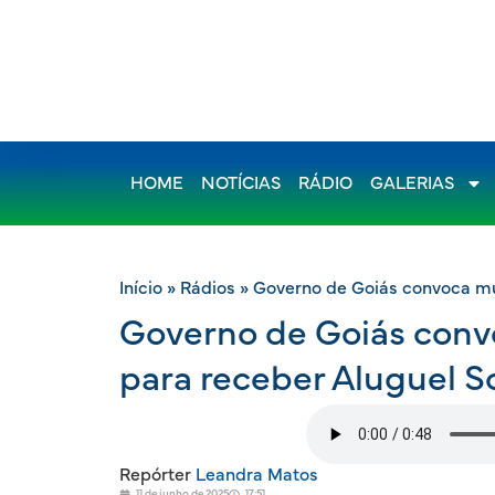
HOME
NOTÍCIAS
RÁDIO
GALERIAS
Início
»
Rádios
»
Governo de Goiás convoca mul
Governo de Goiás conv
para receber Aluguel So
Repórter
Leandra Matos
11 de junho de 2025
17:51