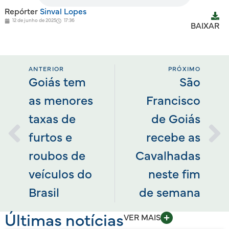
Repórter
Sinval Lopes
12 de junho de 2025
17:36
BAIXAR
ANTERIOR
PRÓXIMO
Goiás tem
São
as menores
Francisco
taxas de
de Goiás
furtos e
recebe as
roubos de
Cavalhadas
veículos do
neste fim
Brasil
de semana
Últimas notícias
VER MAIS