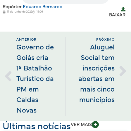
Repórter
Eduardo Bernardo
17 de junho de 2025
15:06
BAIXAR
ANTERIOR
PRÓXIMO
Governo de
Aluguel
Goiás cria
Social tem
1º Batalhão
inscrições
Turístico da
abertas em
PM em
mais cinco
Caldas
municípios
Novas
Últimas notícias
VER MAIS