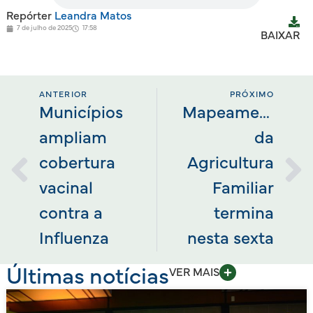
Repórter
Leandra Matos
7 de julho de 2025
17:58
BAIXAR
ANTERIOR
PRÓXIMO
Municípios
Mapeamento
ampliam
da
cobertura
Agricultura
vacinal
Familiar
contra a
termina
Influenza
nesta sexta
Últimas notícias
VER MAIS