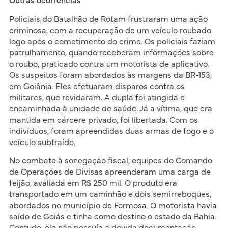
Outras ocorrências
Policiais do Batalhão de Rotam frustraram uma ação
criminosa, com a recuperação de um veículo roubado
logo após o cometimento do crime. Os policiais faziam
patrulhamento, quando receberam informações sobre
o roubo, praticado contra um motorista de aplicativo.
Os suspeitos foram abordados às margens da BR-153,
em Goiânia. Eles efetuaram disparos contra os
militares, que revidaram. A dupla foi atingida e
encaminhada à unidade de saúde. Já a vítima, que era
mantida em cárcere privado, foi libertada. Com os
indivíduos, foram apreendidas duas armas de fogo e o
veículo subtraído.
No combate à sonegação fiscal, equipes do Comando
de Operações de Divisas apreenderam uma carga de
feijão, avaliada em R$ 250 mil. O produto era
transportado em um caminhão e dois semirreboques,
abordados no município de Formosa. O motorista havia
saído de Goiás e tinha como destino o estado da Bahia.
Contudo, ele não possuía a devida documentação,