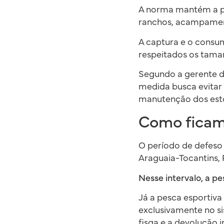
A norma mantém a p
ranchos, acampamento
A captura e o consu
respeitados os tama
Segundo a gerente d
medida busca evitar 
manutenção dos esto
Como ficam 
O período de defeso 
Araguaia-Tocantins, 
Nesse intervalo, a p
Já a pesca esportiva
exclusivamente no si
fisga e a devolução 