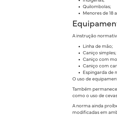
Indígenas;
Quilombolas;
Menores de 18 a
Equipamento
A instrução normativ
Linha de mão;
Caniço simples;
Caniço com mol
Caniço com carr
Espingarda de m
O uso de equipamento
Também permanecem 
como o uso de cevas
A norma ainda proíbe
modificadas em ambi