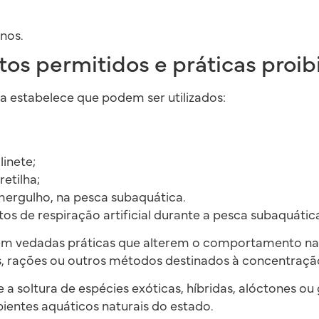
nos.
s permitidos e práticas proib
a estabelece que podem ser utilizados:
inete;
etilha;
ergulho, na pesca subaquática.
s de respiração artificial durante a pesca subaquátic
vedadas práticas que alterem o comportamento natu
, rações ou outros métodos destinados à concentraç
 a soltura de espécies exóticas, híbridas, alóctones o
entes aquáticos naturais do estado.