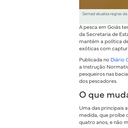
Semad atualiza regras da
A pesca em Goiás tem
da Secretaria de Es
mantém a política de
exóticas com captura
Publicada no
Diário 
a Instrução Normativ
pesqueiros nas bacia
dos pescadores.
O que muda
Uma das principais a
medida, que proíbe o
quatro anos, e não ma