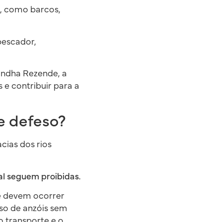
, como barcos,
pescador,
andha Rezende, a
 e contribuir para a
e defeso?
cias dos rios
al seguem proibidas.
 e devem ocorrer
uso de anzóis sem
o transporte e o