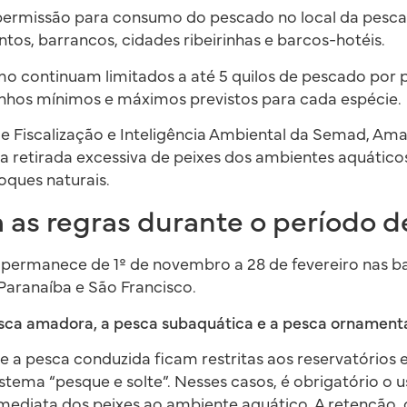
ermissão para consumo do pescado no local da pesca
s, barrancos, cidades ribeirinhas e barcos-hotéis.
mo continuam limitados a até 5 quilos de pescado por 
nhos mínimos e máximos previstos para cada espécie.
e Fiscalização e Inteligência Ambiental da Semad, Am
a retirada excessiva de peixes dos ambientes aquáticos
ques naturais.
as regras durante o período d
permanece de 1º de novembro a 28 de fevereiro nas ba
Paranaíba e São Francisco.
esca amadora, a pesca subaquática e a pesca ornament
 e a pesca conduzida ficam restritas aos reservatórios
stema “pesque e solte”. Nesses casos, é obrigatório o 
imediata dos peixes ao ambiente aquático. A retenção, 