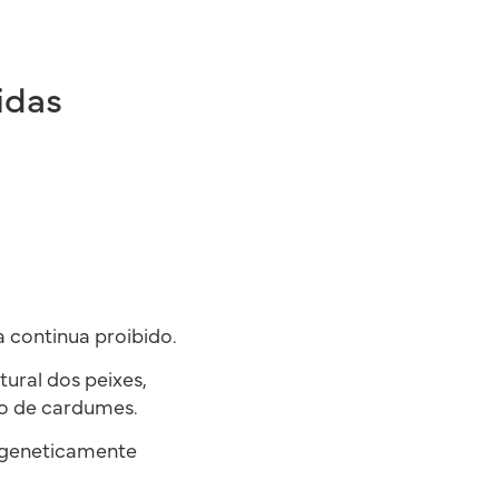
idas
a continua proibido.
ral dos peixes,
ão de cardumes.
u geneticamente