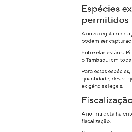
Espécies ex
permitidos
A nova regulamentaçã
podem ser capturada
Entre elas estão o
Pi
o
Tambaqui
em todas 
Para essas espécies,
quantidade, desde q
exigências legais.
Fiscalizaçã
A norma detalha crit
fiscalização.