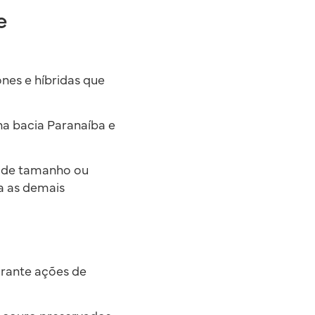
e
ones e híbridas que
a bacia Paranaíba e
o de tamanho ou
a as demais
urante ações de