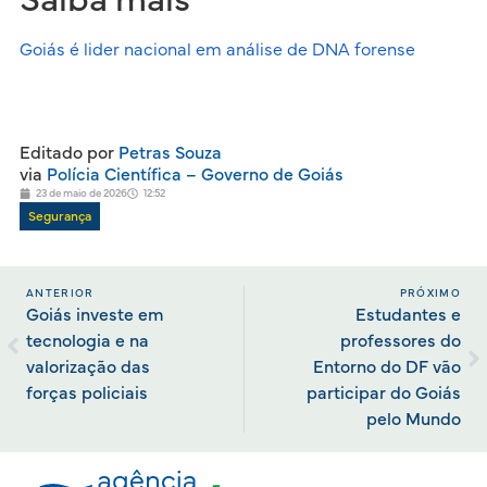
Goiás é lider nacional em análise de DNA forense
Editado por
Petras Souza
via
Polícia Científica – Governo de Goiás
23 de maio de 2026
12:52
Segurança
ANTERIOR
PRÓXIMO
Goiás investe em
Estudantes e
tecnologia e na
professores do
valorização das
Entorno do DF vão
forças policiais
participar do Goiás
pelo Mundo