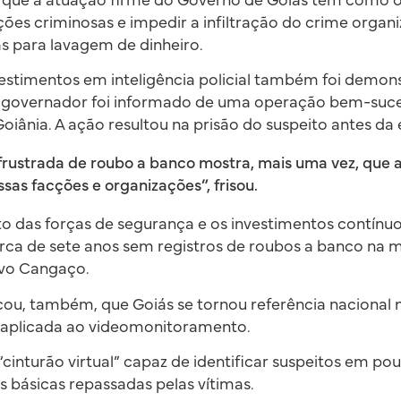
ou que a atuação firme do Governo de Goiás tem como o
ões criminosas e impedir a infiltração do crime organ
s para lavagem de dinheiro.
vestimentos em inteligência policial também foi demon
o governador foi informado de uma operação bem-suc
oiânia. A ação resultou na prisão do suspeito antes da
 frustrada de roubo a banco mostra, mais uma vez, que a
ssas facções e organizações”, frisou.
o das forças de segurança e os investimentos contínuo
rca de sete anos sem registros de roubos a banco na 
vo Cangaço.
ou, também, que Goiás se tornou referência nacional 
ial aplicada ao videomonitoramento.
 “cinturão virtual” capaz de identificar suspeitos em p
s básicas repassadas pelas vítimas.