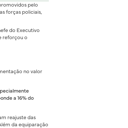
 promovidos pelo
 forças policiais,
efe do Executivo
e reforçou o
limentação no valor
specialmente
sponde a 16% do
am reajuste das
. Além da equiparação