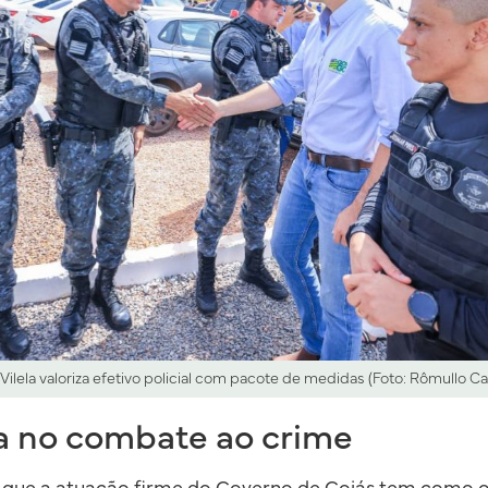
 Vilela valoriza efetivo policial com pacote de medidas (Foto: Rômullo Ca
a no combate ao crime