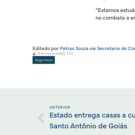
“Estamos estuda
no combate a ess
Editado por
Petras Souza
via
Secretaria de C
23 de maio de 2026
10:27
Segurança
ANTERIOR
Estado entrega casas a c
Santo Antônio de Goiás