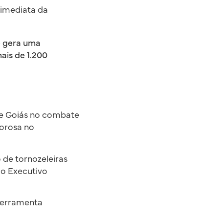
 imediata da
té gera uma
ais de 1.200
de Goiás no combate
gorosa no
o de tornozeleiras
do Executivo
 ferramenta