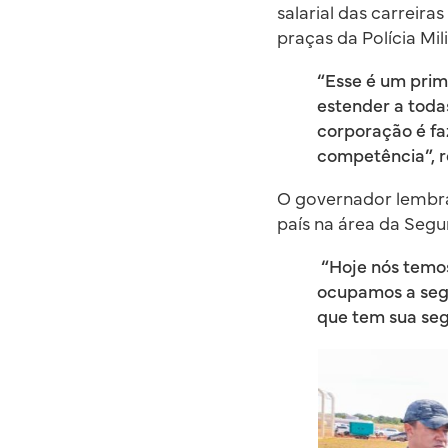
salarial das carreira
praças da Polícia Mili
“Esse é um prime
estender a toda
corporação é f
competência”, re
O governador lembra
país na área da Segu
“Hoje nós temos
ocupamos a segu
que tem sua seg