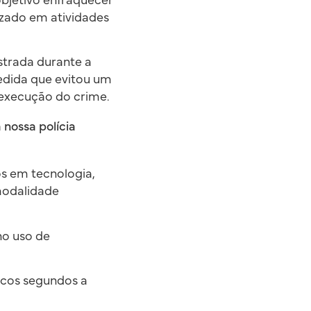
bjetivo enfraquecer
izado em atividades
strada durante a
edida que evitou um
 execução do crime.
 nossa polícia
s em tecnologia,
modalidade
no uso de
oucos segundos a