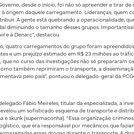
Governo, desde o início, foi não só apreender e tirar de
à origem daquele carregamento. Lideranças, quem 
tribuir. A gente está quebrando a operacionalidade, q
r daí diminuindo o tamanho desses grupos. Importantíss
vil e à Denarc”, destacou.
o, quatro carregamentos do grupo foram apreendidos,
tes e um prejuízo estimado em R$ 23 milhões ao tráfi
e, que no curso das investigações não só prepararam o
omo também reprimiram o transporte, a disseminaçã
imentava pelo país”, pontuou o delegado-geral da PCG
legado Fábio Meireles, titular da especializada, a inve
revelou um sofisticado esquema de transporte e distri
na e skunk (supermaconha). “Essa organização criminos
logístico, que era responsável por mecânicos que fazi
 armazenadas essas drogas durante o transporte. A dro