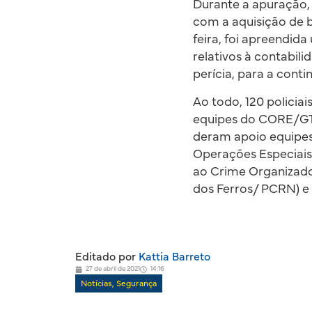
Durante a apuração, 
com a aquisição de b
feira, foi apreendid
relativos à contabili
perícia, para a conti
Ao todo, 120 policia
equipes do CORE/GT
deram apoio equipes
Operações Especiais
ao Crime Organizado
dos Ferros/ PCRN) e 
Editado por
Kattia Barreto
27 de abril de 2021
14:16
Notícias
,
Segurança