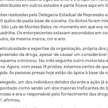
distribuída em outros estados e parte ficava aqui em Go
es realizadas pela Delegacia Estadual de Repressão a
0 quilos de pasta base de cocaína. Os ilícitos foram i
 São Luís de Montes Belos, no momento em que era rea
quadrilha. Os entorpecentes estavam escondidos em 
culos, da mesma marca, cor e ano.
ticulosidade e expertise da organização, própria dos 
preensão da droga, apesar de causar um considerável 
esquema criminoso. No mês seguinte outro motorista 
ava. Agora, com essas 14 prisões, estamos certos de qu
ida. As pessoas presas hoje estão do ápice à base da o
legado, um dos indivíduos detidos durante a ação já e
apontado como sendo um dos maiores traficantes do Bra
rosso e era o responsável pelo fornecimento das drog
”, afirmou.