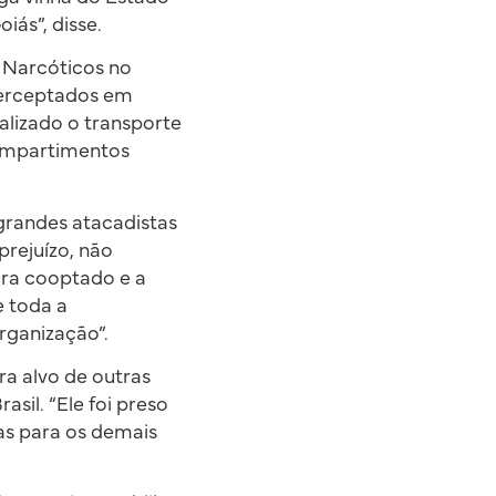
iás”, disse.
 Narcóticos no
nterceptados em
lizado o transporte
compartimentos
grandes atacadistas
prejuízo, não
era cooptado e a
e toda a
rganização”.
ra alvo de outras
sil. “Ele foi preso
as para os demais