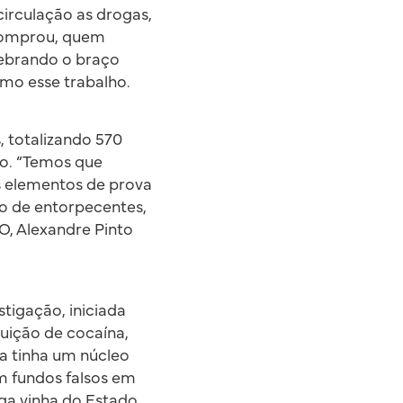
 circulação as drogas,
comprou, quem
uebrando o braço
imo esse trabalho.
 totalizando 570
co. “Temos que
s elementos de prova
o de entorpecentes,
O, Alexandre Pinto
stigação, iniciada
buição de cocaína,
a tinha um núcleo
am fundos falsos em
ga vinha do Estado