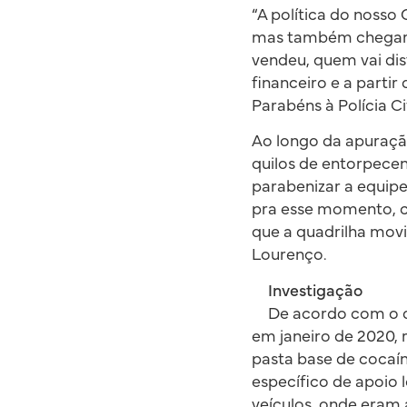
“A política do nosso 
mas também chegar 
vendeu, quem vai dis
financeiro e a parti
Parabéns à Polícia Ci
Ao longo da apuraçã
quilos de entorpecen
parabenizar a equip
pra esse momento, c
que a quadrilha mov
Lourenço.
Investigação
De acordo com o de
em janeiro de 2020, 
pasta base de cocaí
específico de apoio 
veículos, onde eram