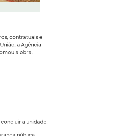
ros, contratuais e
 União, a Agência
etomou a obra.
 concluir a unidade.
rança pública.