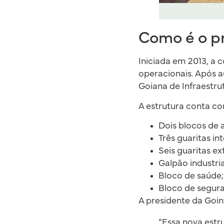
Como é o p
Iniciada em 2013, a 
operacionais. Após a
Goiana de Infraestrut
A estrutura conta c
Dois blocos de 
Três guaritas in
Seis guaritas ex
Galpão industria
Bloco de saúde;
Bloco de segur
A presidente da Goinf
“Essa nova est