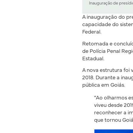
Inauguração de presídi
A inauguração do pr
capacidade do sistem
Federal.
Retomada e concluíd
de Polícia Penal Reg
Estadual.
A nova estrutura foi
2018. Durante a inau
pública em Goiás.
“Ao olharmos e
viveu desde 201
reconhecer a im
que tornou Goiá