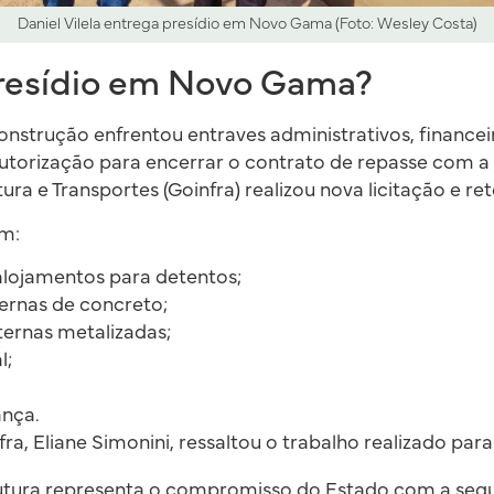
Daniel Vilela entrega presídio em Novo Gama (Foto: Wesley Costa)
resídio em Novo Gama?
construção enfrentou entraves administrativos, financei
utorização para encerrar o contrato de repasse com a
ura e Transportes (Goinfra) realizou nova licitação e r
om:
alojamentos para detentos;
ternas de concreto;
ternas metalizadas;
l;
ança.
ra, Eliane Simonini, ressaltou o trabalho realizado para
rutura representa o compromisso do Estado com a segu