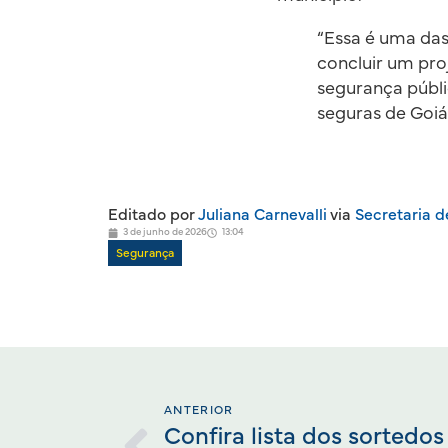
“Essa é uma da
concluir um pro
segurança públi
seguras de Goiá
Editado por
Juliana Carnevalli
via
Secretaria 
3 de junho de 2026
13:04
Segurança
ANTERIOR
Confira lista dos sortedo