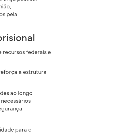
nião,
os pela
risional
e recursos federais e
reforça a estrutura
ades ao longo
 necessários
segurança
idade para o