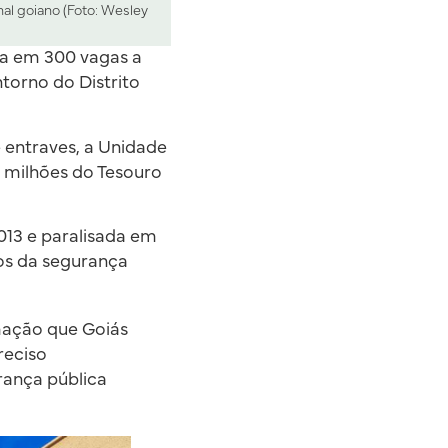
al goiano (Foto: Wesley
ia em 300 vagas a
torno do Distrito
entraves, a Unidade
3 milhões do Tesouro
013 e paralisada em
ços da segurança
mação que Goiás
reciso
rança pública