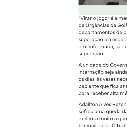
“Virar o jogo” é a m
de Urgências de Goiâ
departamentos de ps
superação e a esper
em enfermaria, são 
superação.
A unidade do Governo
internação seja aind
os dias, às vezes n
paciente que fica an
para receber alta mé
Adailton Alves Rezen
sofreu uma queda da 
melhora muito a gen
tranquilidade. O tra