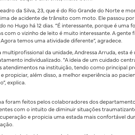
eadro da Silva, 23, que é do Rio Grande do Norte e mo
ítima de acidente de trânsito com moto. Ele passou por 
nado no Hugo há 12 dias. “É interessante, porque é uma 
s com o vizinho de leito é muito interessante. A gente 
. Agora temos uma atividade diferente”, agradece.
multiprofissional da unidade, Andressa Arruda, esta 
atamento individualizado. “A ideia de um cuidado cen
s atendimentos na instituição, tendo como principal 
 e propiciar, além disso, a melhor experiência ao pacie
”, explica.
ma foram feitos pelos colaboradores dos departamentos
ientes com o intuito de diminuir situações traumatizan
ecuperação e propicia uma estada mais confortável du
tação.