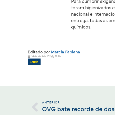
Para cumprir exigênc
foram higienizados e
nacional e internaci
entrega, todas as 
químicos.
Editado por
Márcia Fabiana
16 de abril de 2021
12:20
Saúde
ANTERIOR
OVG bate recorde de doaç