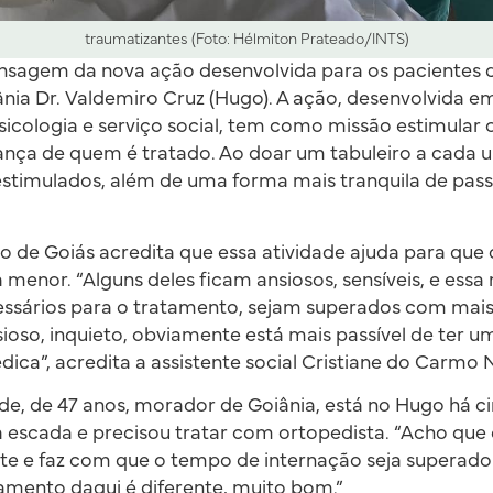
traumatizantes (Foto: Hélmiton Prateado/INTS)
ensagem da nova ação desenvolvida para os pacientes 
nia Dr. Valdemiro Cruz (Hugo). A ação, desenvolvida e
icologia e serviço social, tem como missão estimular 
ança de quem é tratado. Ao doar um tabuleiro a cada 
estimulados, além de uma forma mais tranquila de pass
 de Goiás acredita que essa atividade ajuda para que 
a menor. “Alguns deles ficam ansiosos, sensíveis, e ess
ecessários para o tratamento, sejam superados com ma
sioso, inquieto, obviamente está mais passível de ter
dica”, acredita a assistente social Cristiane do Carm
de, de 47 anos, morador de Goiânia, está no Hugo há ci
escada e precisou tratar com ortopedista. “Acho que 
te e faz com que o tempo de internação seja superad
tamento daqui é diferente, muito bom.”