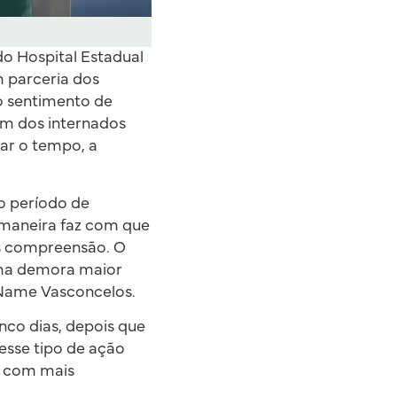
do Hospital Estadual
m parceria dos
o sentimento de
um dos internados
ar o tempo, a
o período de
a maneira faz com que
is compreensão. O
 uma demora maior
o Name Vasconcelos.
nco dias, depois que
esse tipo de ação
o com mais