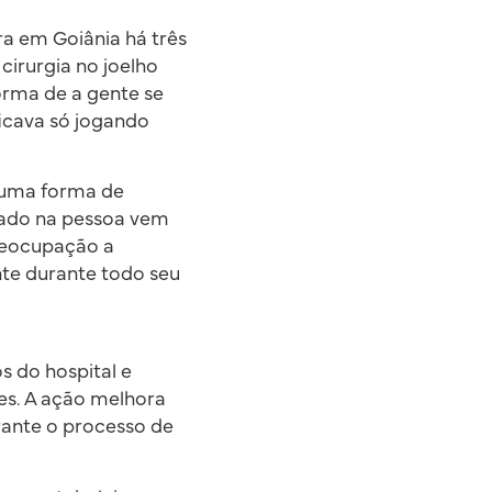
ra em Goiânia há três
cirurgia no joelho
forma de a gente se
ficava só jogando
é uma forma de
trado na pessoa vem
preocupação a
nte durante todo seu
 do hospital e
tes. A ação melhora
rante o processo de