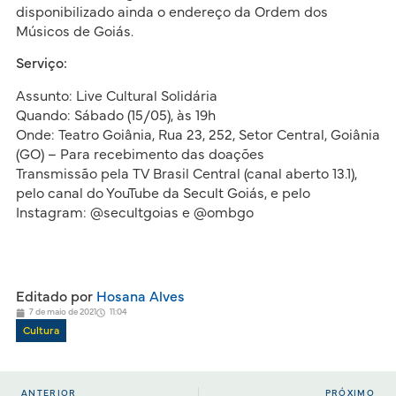
disponibilizado ainda o endereço da Ordem dos
Músicos de Goiás.
Serviço:
Assunto: Live Cultural Solidária
Quando: Sábado (15/05), às 19h
Onde: Teatro Goiânia, Rua 23, 252, Setor Central, Goiânia
(GO) – Para recebimento das doações
Transmissão pela TV Brasil Central (canal aberto 13.1),
pelo canal do YouTube da Secult Goiás, e pelo
Instagram: @secultgoias e @ombgo
Editado por
Hosana Alves
7 de maio de 2021
11:04
Cultura
ANTERIOR
PRÓXIMO