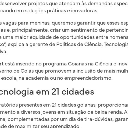
desenvolver projetos que atendam às demandas especí
ocando em soluções práticas e inovadoras.
s vagas para meninas, queremos garantir que esses es
as e, principalmente, criar um sentimento de perten
ara uma maior equidade de oportunidades entre homens
o”, explica a gerente de Políticas de Ciência, Tecnolog
lva.
rt está inserido no programa Goianas na Ciência e Ino
Governo de Goiás que promovem a inclusão de mais mul
na escola, na academia ou no empreendedorismo.
cnologia em 21 cidades
ratórios presentes em 21 cidades goianas, proporcion
mento a diversos jovens em situação de baixa renda. A
na, complementadas por um dia de tira-dúvidas, garan
de de maximizar seu aprendizado.