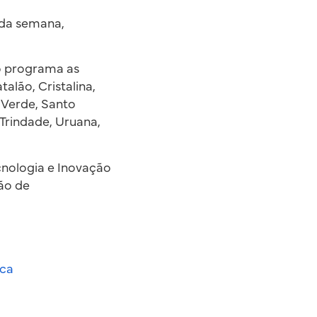
 da semana,
do programa as
alão, Cristalina,
o Verde, Santo
Trindade, Uruana,
cnologia e Inovação
ção de
ica