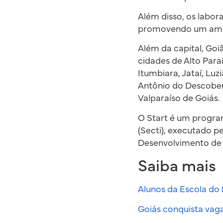
Além disso, os labo
promovendo um ambie
Além da capital, Goi
cidades de Alto Paraí
Itumbiara, Jataí, Lu
Antônio do Descobert
Valparaíso de Goiás.
O Start é um program
(Secti), executado p
Desenvolvimento de T
Saiba mais
Alunos da Escola do
Goiás conquista vag