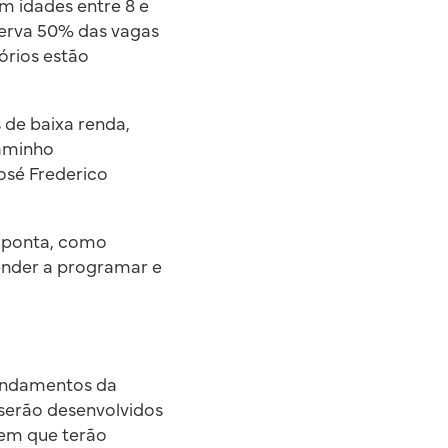
m idades entre 8 e
serva 50% das vagas
órios estão
 de baixa renda,
aminho
José Frederico
e ponta, como
ender a programar e
fundamentos da
serão desenvolvidos
 em que terão