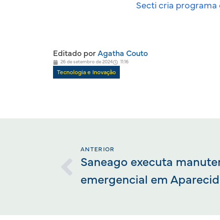
Secti cria programa 
Editado por
Agatha Couto
26 de setembro de 2024
11:16
Tecnologia e Inovação
ANTERIOR
Saneago executa manute
emergencial em Aparecid