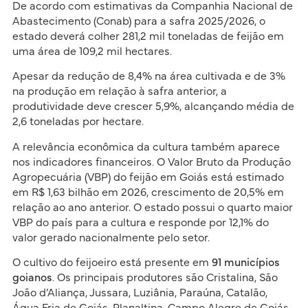
De acordo com estimativas da Companhia Nacional de
Abastecimento (Conab) para a safra 2025/2026, o
estado deverá colher 281,2 mil toneladas de feijão em
uma área de 109,2 mil hectares.
Apesar da redução de 8,4% na área cultivada e de 3%
na produção em relação à safra anterior, a
produtividade deve crescer 5,9%, alcançando média de
2,6 toneladas por hectare.
A relevância econômica da cultura também aparece
nos indicadores financeiros. O Valor Bruto da Produção
Agropecuária (VBP) do feijão em Goiás está estimado
em R$ 1,63 bilhão em 2026, crescimento de 20,5% em
relação ao ano anterior. O estado possui o quarto maior
VBP do país para a cultura e responde por 12,1% do
valor gerado nacionalmente pelo setor.
O cultivo do feijoeiro está presente em
91 municípios
goianos
. Os principais produtores são Cristalina, São
João d’Aliança, Jussara, Luziânia, Paraúna, Catalão,
Água Fria de Goiás, Planaltina, Campo Alegre de Goiás