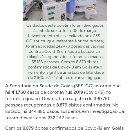
Os dados deste boletim foram divulgados
às 15h de sexta-feira, 05 de março.
Levantamento oficial realizado pela SES-
GO apurou que, referente à primeira dose,
foram aplicadas 242.473 doses das vacinas
contra a Covid-19 em todo o Estado. Em
relação à segunda dose, foram vacinadas
55.183 pessoas. Com os 8.879 óbitos
confirmados de Covid-19 em Goiás até o
momento, significa uma taxa de letalidade
de 2,16%. Há 247 óbitos em investigação.
A Secretaria da Saúde de Goiás (SES-GO) informa que
há
411.760
casos de coronavírus 2019 (Covid-19) no
território goiano. Destes, há o registro de 390.751
pessoas recuperadas e
8.879
óbitos confirmados. No
Estado, há 344.880 casos suspeitos em investigação. Já
foram descartados 232.242 casos.​
Com os 8.879 óbitos confirmados de Covid-19 em Goiás