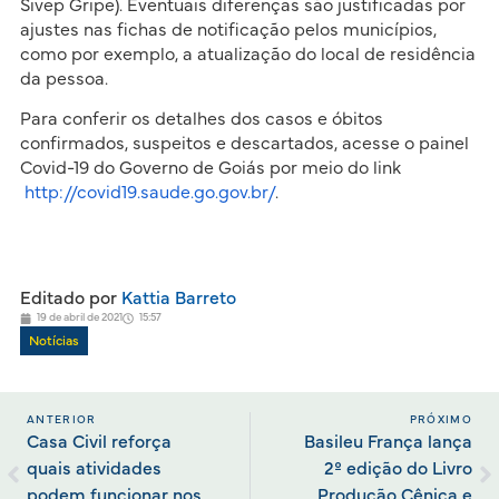
Sivep Gripe). Eventuais diferenças são justificadas por
ajustes nas fichas de notificação pelos municípios,
como por exemplo, a atualização do local de residência
da pessoa.
Para conferir os detalhes dos casos e óbitos
confirmados, suspeitos e descartados, acesse o painel
Covid-19 do Governo de Goiás por meio do link
http://covid19.saude.go.gov.br/
.
Editado por
Kattia Barreto
19 de abril de 2021
15:57
Notícias
ANTERIOR
PRÓXIMO
Casa Civil reforça
Basileu França lança
quais atividades
2º edição do Livro
podem funcionar nos
Produção Cênica e