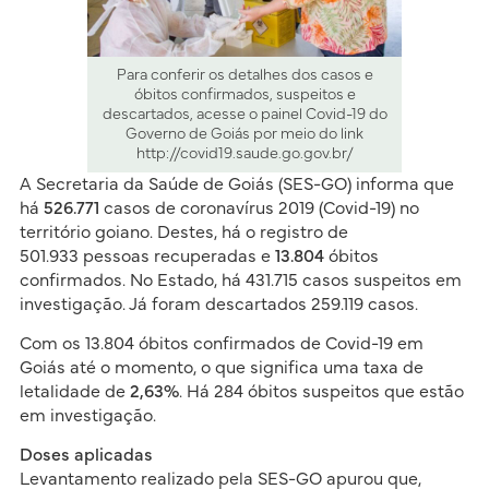
Para conferir os detalhes dos casos e
óbitos confirmados, suspeitos e
descartados, acesse o painel Covid-19 do
Governo de Goiás por meio do link
http://covid19.saude.go.gov.br/
A Secretaria da Saúde de Goiás (SES-GO) informa que
há
526.771
casos de coronavírus 2019 (Covid-19) no
território goiano. Destes, há o registro de
501.933 pessoas recuperadas e
13.804
óbitos
confirmados. No Estado, há 431.715 casos suspeitos em
investigação. Já foram descartados 259.119 casos.​
Com os 13.804 óbitos confirmados de Covid-19 em
Goiás até o momento, o que significa uma taxa de
letalidade de
2,63%
. Há 284 óbitos suspeitos que estão
em investigação.
Doses aplicadas
Levantamento realizado pela SES-GO apurou que,