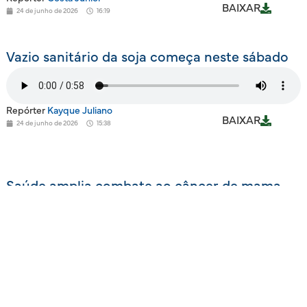
BAIXAR
24 de junho de 2026
16:19
Vazio sanitário da soja começa neste sábado
Repórter
Kayque Juliano
BAIXAR
24 de junho de 2026
15:38
Saúde amplia combate ao câncer de mama
em parceria com municípios
Repórter
Briana Silva
BAIXAR
24 de junho de 2026
14:52