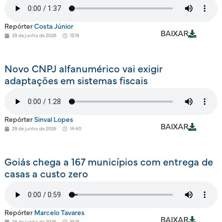
Repórter
Costa Júnior
BAIXAR
29 de junho de 2026
15:19
Novo CNPJ alfanumérico vai exigir
adaptações em sistemas fiscais
Repórter
Sinval Lopes
BAIXAR
29 de junho de 2026
14:40
Goiás chega a 167 municípios com entrega de
casas a custo zero
Repórter
Marcelo Tavares
BAIXAR
28 de junho de 2026
19:15